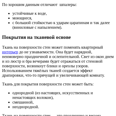
По хорошим данным отличают шпалеры:
устойчивые к воде,
моющиеся,
с большой стойкостью к ударам царапинам и так далее
(виниловые с напылением).
Покрытия на тканевой основе
Ткань на поверхности стен может поменять квартирный
интерьер
до не узнаваемости. Она будет нарядной,
неимоверно праздничной и ослепительной. Свет из окон днем
и из люстр и бра вечерами будет отражаться от стеновой
поверхности, возникнут блики и ореолы узоров.
Использованием тяжёлых тканей создается эффект
драпировки, что-то прячущей и увеличивающей комнату.
Ткань для покрытия поверхности стен может быть:
однородной (из настоящих, искусственных и
ненастоящих волокон),
смешанной,
неоднородной.
Ткань на поверхности стен — это празднично и весьма