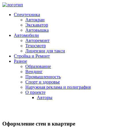
Пропустить
и
Спецтехника
перейти
Автокран
к
Экскаватор
содержимому
Автовышка
Автомобили
Авторемонт
Техосмотр
Лицензии для такси
Стройка и Ремонт
Разное
Образование
Вендинг
Промышленность
Спорт и здоровье
Наружная реклама и полиграфия
О проекте
Авторы
Оформление стен в квартире